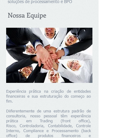
soluções de processamento e BPO
Nossa Equipe
Experiência prática na criação de entidades
financeiras e sua estruturação do
começo ao
fim.
Di
iferentemente de uma estrutura padrão de
consultoria, nosso
pessoal têm experiência
prática em Trading (front office),
Risco,
Controladoria, Contabilidade, Controle
Interno, Compliance e
Processamento (back
office) de produtos financeiros e